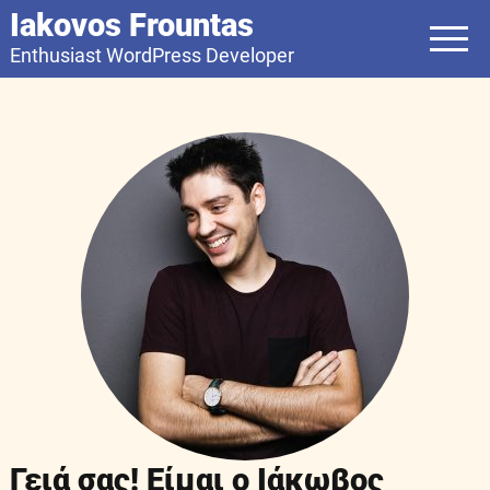
Iakovos Frountas
Enthusiast WordPress Developer
Γειά σας! Είμαι ο Ιάκωβος