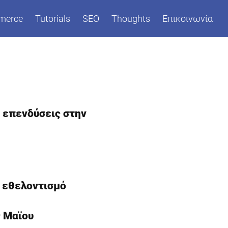
merce
Tutorials
SEO
Thoughts
Επικοινωνία
α επενδύσεις στην
ν εθελοντισμό
9 Μαϊου