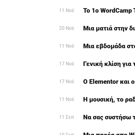
Το 1o WordCamp 
11 Νοέ
Μια ματιά στην 
20 Νοέ
Μια εβδομάδα στ
11 Νοέ
Γενική κλίση για
17 Νοέ
Ο Elementor και 
17 Νοέ
Η μουσική, το ρα
11 Νοέ
Να σας συστήσω το
11 Σεπ
Μια παρέα απο 
19 Σεπ