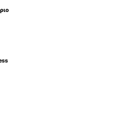
ριο
ess