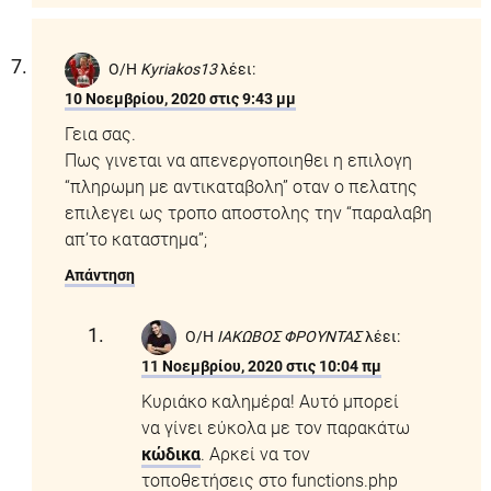
Ο/Η
Kyriakos13
λέει:
10 Νοεμβρίου, 2020 στις 9:43 μμ
Γεια σας.
Πως γινεται να απενεργοποιηθει η επιλογη
“πληρωμη με αντικαταβολη” οταν ο πελατης
επιλεγει ως τροπο αποστολης την “παραλαβη
απ’το καταστημα”;
Απάντηση
Ο/Η
ΙΑΚΩΒΟΣ ΦΡΟΥΝΤΑΣ
λέει:
11 Νοεμβρίου, 2020 στις 10:04 πμ
Κυριάκο καλημέρα! Αυτό μπορεί
να γίνει εύκολα με τον παρακάτω
κώδικα
. Αρκεί να τον
τοποθετήσεις στο functions.php