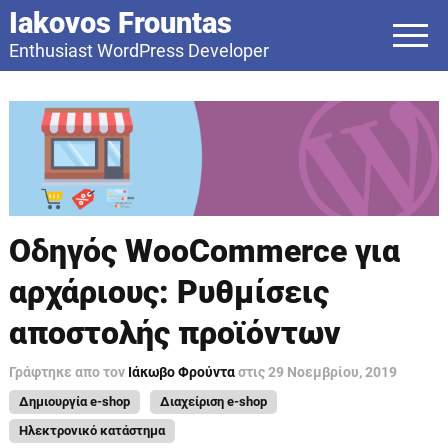
Iakovos Frountas
Enthusiast WordPress Developer
Οδηγός WooCommerce για
αρχάριους: Ρυθμίσεις
αποστολής προϊόντων
Γράφτηκε απο τον
Ιάκωβο Φρούντα
στις
29 Νοεμβρίου, 2019
Δημιουργία e-shop
Διαχείριση e-shop
Ηλεκτρονικό κατάστημα