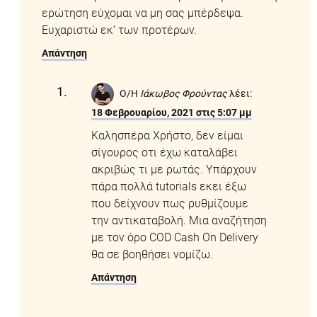
ερώτηση εύχομαι να μη σας μπέρδεψα.
Ευχαριστώ εκ’ των προτέρων.
Απάντηση
Ο/Η
Ιάκωβος Φρούντας
λέει:
18 Φεβρουαρίου, 2021 στις 5:07 μμ
Καλησπέρα Χρήστο, δεν είμαι
σίγουρος οτι έχω καταλάβει
ακριβώς τι με ρωτάς. Υπάρχουν
πάρα πολλά tutorials εκει έξω
που δείχνουν πως ρυθμίζουμε
την αντικαταβολή. Μια αναζήτηση
με τον όρο COD Cash On Delivery
θα σε βοηθήσει νομίζω.
Απάντηση