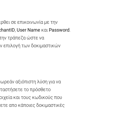
ρθει σε επικοινωνία με την
chantID
,
User Name
και
Password
.
 την τράπεζα ώστε να
ην επιλογή των δοκιμαστικών
ωρεάν αξιόπιστη λύση για να
αταστήσετε το πρόσθετο
ιχεία και τους κωδικούς που
άσετε απο κάποιες δοκιμαστικές