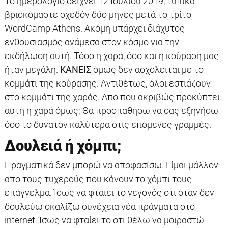
Το ημερολόγιο δείχνει 12 Ιουλίου 2019, τυπικά
βρισκόμαστε σχεδόν δύο μήνες μετά το τρίτο
WordCamp Athens. Ακόμη υπάρχει διάχυτος
ενθουσιασμός ανάμεσα στον κόσμο για την
εκδήλωση αυτή. Τόσο η χαρά, όσο και η κούρασή μας
ήταν μεγάλη.
ΚΑΝΕΙΣ
όμως δεν ασχολείται με τo
κομμάτι της κούρασης. Αντιθέτως, όλοι εστιάζουν
στο κομμάτι της χαράς. Απο που ακριβώς προκύπτει
αυτή η χαρά όμως; Θα προσπαθήσω να σας εξηγήσω
όσο το δυνατόν καλύτερα στις επόμενες γραμμές.
Δουλειά ή χόμπι;
Πραγματικά δεν μπορώ να αποφασίσω. Είμαι μάλλον
απο τους τυχερούς που κάνουν το χόμπι τους
επάγγελμα. Ίσως να φταίει το γεγονός οτι όταν δεν
δουλεύω σκαλίζω συνέχεια νέα πράγματα στο
internet. Ίσως να φταίει το οτι θέλω να μοιραστώ